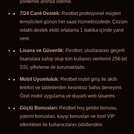
yöntemle anında ödeme.
7/24 Canlı Destek:
Restbet profesyonel müşteri
temsilcileri günün her saati hizmetinizdedir. Çözüm
odaklı destek ekibi ortalama 1 dakika içinde yanıt
verir.
Lisans ve Güvenlik:
Restbet, uluslararası geçerli
lisanslara sahip olup tüm kullanıcı verilerini 256-bit
SSL şifreleme ile korumaktadır.
Mobil Uyumluluk:
Restbet mobil giriş ile akıllı
telefon ve tabletlerden kesintisiz bahis deneyimi.
Özel mobil uygulama ve duyarlı web tasarımı.
Güçlü Bonusları:
Restbet hoş geldin bonusu,
yatırım bonusları, kayıp bonusları ve özel VIP
etkinlikleri ile kullanıcılarını ödüllendirir.