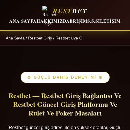
REST
BET
ANA SAYFA
HAKKIMIZDA
ERIŞIM
S.S.S
İLETIŞIM
Ana Sayfa
/
Restbet Giriş
/
Restbet Üye Ol
♔ GÜÇLÜ BAHIS DENEYIMI ♔
Restbet — Restbet Giriş Bağlantısı Ve
Restbet Güncel Giriş Platformu Ve
Rulet Ve Poker Masaları
Restbet güncel giriş adresi ile en yüksek oranlar, Güçlü