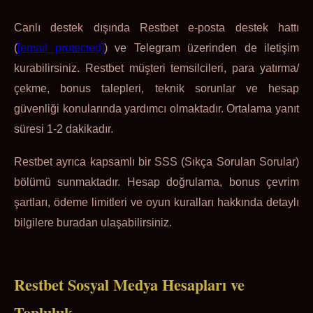
Canlı destek dışında Restbet e-posta destek hattı
(
[email protected]
) ve Telegram üzerinden de iletişim
kurabilirsiniz. Restbet müşteri temsilcileri, para yatırma/
çekme, bonus talepleri, teknik sorunlar ve hesap
güvenliği konularında yardımcı olmaktadır. Ortalama yanıt
süresi 1-2 dakikadır.
Restbet ayrıca kapsamlı bir SSS (Sıkça Sorulan Sorular)
bölümü sunmaktadır. Hesap doğrulama, bonus çevrim
şartları, ödeme limitleri ve oyun kuralları hakkında detaylı
bilgilere buradan ulaşabilirsiniz.
Restbet Sosyal Medya Hesapları ve
Topluluk