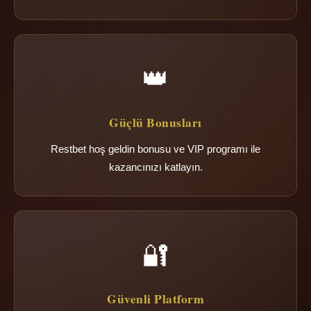
👑
Güçlü Bonusları
Restbet hoş geldin bonusu ve VIP programı ile
kazancınızı katlayın.
🔐
Güvenli Platform