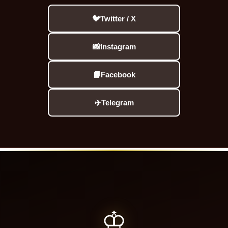
🐦
Twitter / X
📸
Instagram
📘
Facebook
✈️
Telegram
♔