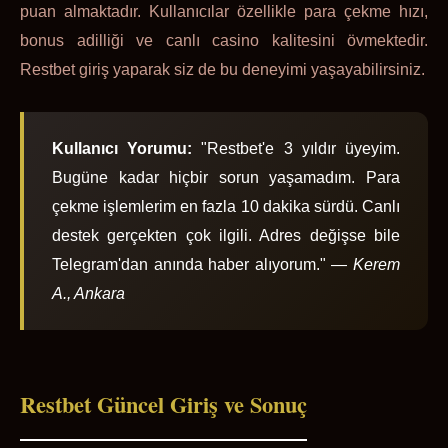
puan almaktadır. Kullanıcılar özellikle para çekme hızı,
bonus adilliği ve canlı casino kalitesini övmektedir.
Restbet giriş yaparak siz de bu deneyimi yaşayabilirsiniz.
Kullanıcı Yorumu:
"Restbet'e 3 yıldır üyeyim.
Bugüne kadar hiçbir sorun yaşamadım. Para
çekme işlemlerim en fazla 10 dakika sürdü. Canlı
destek gerçekten çok ilgili. Adres değişse bile
Telegram'dan anında haber alıyorum." —
Kerem
A., Ankara
Restbet Güncel Giriş ve Sonuç