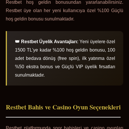
Restbet hoş geldin bonusundan yararlanabilirsiniz.
Restbet üye olan her yeni kullanıcıya özel %100 Güçlü
hoş geldin bonusu sunulmaktadır.
👑 Restbet Üyelik Avantajları:
Yeni üyelere özel
1500 TL'ye kadar %100 hoş geldin bonusu, 100
adet bedava dönüş (free spin), ilk yatırıma özel
%50 ekstra bonus ve Güçlü VIP üyelik fırsatları
sunulmaktadır.
Restbet Bahis ve Casino Oyun Seçenekleri
Restbet platformunda spor bahisleri ve casino oyunları