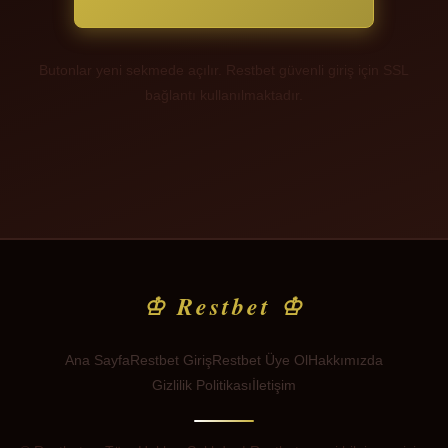
Butonlar yeni sekmede açılır. Restbet güvenli giriş için SSL
bağlantı kullanılmaktadır.
♔ Restbet ♔
Ana Sayfa
Restbet Giriş
Restbet Üye Ol
Hakkımızda
Gizlilik Politikası
İletişim