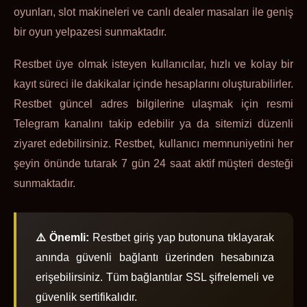
oyunları, slot makineleri ve canlı dealer masaları ile geniş
bir oyun yelpazesi sunmaktadır.
Restbet üye olmak isteyen kullanıcılar, hızlı ve kolay bir
kayıt süreci ile dakikalar içinde hesaplarını oluşturabilirler.
Restbet güncel adres bilgilerine ulaşmak için resmi
Telegram kanalını takip edebilir ya da sitemizi düzenli
ziyaret edebilirsiniz. Restbet, kullanıcı memnuniyetini her
şeyin önünde tutarak 7 gün 24 saat aktif müşteri desteği
sunmaktadır.
⚠️ Önemli:
Restbet giriş yap butonuna tıklayarak
anında güvenli bağlantı üzerinden hesabınıza
erişebilirsiniz. Tüm bağlantılar SSL şifrelemeli ve
güvenlik sertifikalıdır.