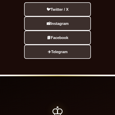
🐦
Twitter / X
📸
Instagram
📘
Facebook
✈️
Telegram
♔