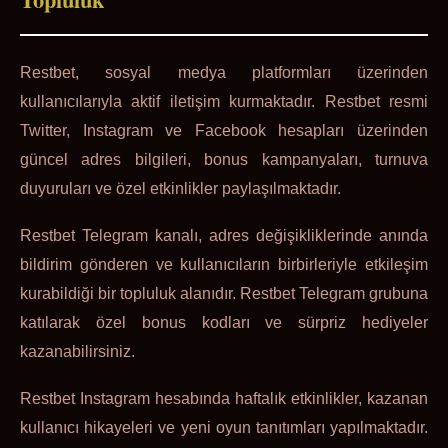
Restbet, sosyal medya platformları üzerinden
kullanıcılarıyla aktif iletişim kurmaktadır. Restbet resmi
Twitter, Instagram ve Facebook hesapları üzerinden
güncel adres bilgileri, bonus kampanyaları, turnuva
duyuruları ve özel etkinlikler paylaşılmaktadır.
Restbet Telegram kanalı, adres değişikliklerinde anında
bildirim gönderen ve kullanıcıların birbirleriyle etkileşim
kurabildiği bir topluluk alanıdır. Restbet Telegram grubuna
katılarak özel bonus kodları ve sürpriz hediyeler
kazanabilirsiniz.
Restbet Instagram hesabında haftalık etkinlikler, kazanan
kullanıcı hikayeleri ve yeni oyun tanıtımları yapılmaktadır.