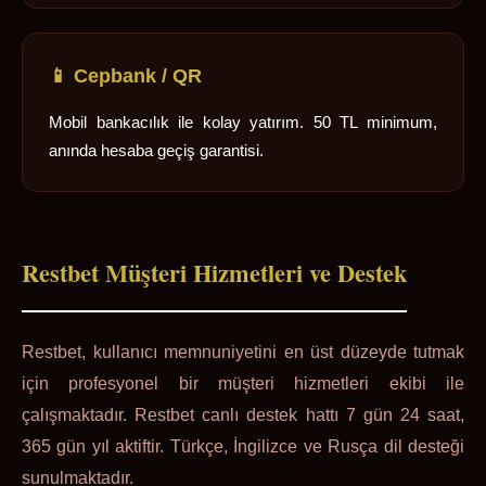
📱 Cepbank / QR
Mobil bankacılık ile kolay yatırım. 50 TL minimum,
anında hesaba geçiş garantisi.
Restbet Müşteri Hizmetleri ve Destek
Restbet, kullanıcı memnuniyetini en üst düzeyde tutmak
için profesyonel bir müşteri hizmetleri ekibi ile
çalışmaktadır. Restbet canlı destek hattı 7 gün 24 saat,
365 gün yıl aktiftir. Türkçe, İngilizce ve Rusça dil desteği
sunulmaktadır.