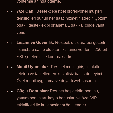
yöntemle anında ödeme.
7/24 Canlı Destek:
Restbet profesyonel müşteri
temsilcileri günün her saati hizmetinizdedir. Çözüm
odaklı destek ekibi ortalama 1 dakika içinde yanıt
verir.
Lisans ve Güvenlik:
Restbet, uluslararası geçerli
lisanslara sahip olup tüm kullanıcı verilerini 256-bit
SSL şifreleme ile korumaktadır.
Mobil Uyumluluk:
Restbet mobil giriş ile akıllı
telefon ve tabletlerden kesintisiz bahis deneyimi.
Özel mobil uygulama ve duyarlı web tasarımı.
Güçlü Bonusları:
Restbet hoş geldin bonusu,
yatırım bonusları, kayıp bonusları ve özel VIP
etkinlikleri ile kullanıcılarını ödüllendirir.