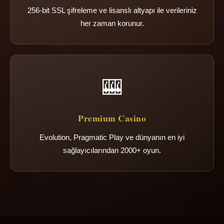
256-bit SSL şifreleme ve lisanslı altyapı ile verileriniz
her zaman korunur.
🎰
Premium Casino
Evolution, Pragmatic Play ve dünyanın en iyi
sağlayıcılarından 2000+ oyun.