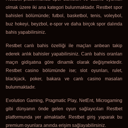
olmak üzere iki ana kategori bulunmaktadır. Restbet spor
bahisleri bölümünde; futbol, basketbol, tenis, voleybol,
buz hokeyi, beyzbol, e-spor ve daha birçok spor dalında
bahis yapabilirsiniz.
Restbet canlı bahis özelliği ile maçları anbean takip
ederek anlık bahisler yapabilirsiniz. Canlı bahis oranları
maçın gidişatına göre dinamik olarak değişmektedir.
Restbet casino bölümünde ise; slot oyunları, rulet,
blackjack, poker, bakara ve canlı casino masaları
bulunmaktadır.
Evolution Gaming, Pragmatic Play, NetEnt, Microgaming
gibi dünyanın önde gelen oyun sağlayıcıları Restbet
platformunda yer almaktadır. Restbet giriş yaparak bu
premium oyunlara anında erişim sağlayabilirsiniz.