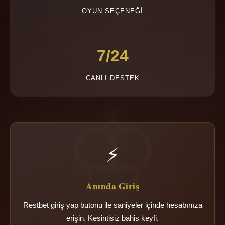
OYUN SEÇENEĞI
7/24
CANLI DESTEK
⚡
Anında Giriş
Restbet giriş yap butonu ile saniyeler içinde hesabınıza
erişin. Kesintisiz bahis keyfi.