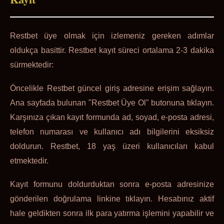
Restbet üye olmak için izlemeniz gereken adımlar
oldukça basittir. Restbet kayıt süreci ortalama 2-3 dakika
sürmektedir:
Öncelikle Restbet güncel giriş adresine erişim sağlayın.
Ana sayfada bulunan "Restbet Üye Ol" butonuna tıklayın.
Karşınıza çıkan kayıt formunda ad, soyad, e-posta adresi,
telefon numarası ve kullanıcı adı bilgilerini eksiksiz
doldurun. Restbet, 18 yaş üzeri kullanıcıları kabul
etmektedir.
Kayıt formunu doldurduktan sonra e-posta adresinize
gönderilen doğrulama linkine tıklayın. Hesabınız aktif
hale geldikten sonra ilk para yatırma işlemini yapabilir ve