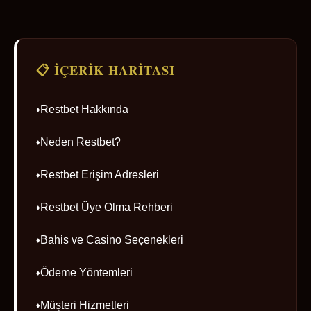
📋 İÇERIK HARITASI
Restbet Hakkında
Neden Restbet?
Restbet Erişim Adresleri
Restbet Üye Olma Rehberi
Bahis ve Casino Seçenekleri
Ödeme Yöntemleri
Müşteri Hizmetleri