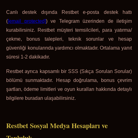
Canlı destek dışında Restbet e-posta destek hattı
(
[email protected]
) ve Telegram üzerinden de iletişim
kurabilirsiniz. Restbet müşteri temsilcileri, para yatırma/
çekme, bonus talepleri, teknik sorunlar ve hesap
güvenliği konularında yardımcı olmaktadır. Ortalama yanıt
süresi 1-2 dakikadır.
Restbet ayrıca kapsamlı bir SSS (Sıkça Sorulan Sorular)
bölümü sunmaktadır. Hesap doğrulama, bonus çevrim
şartları, ödeme limitleri ve oyun kuralları hakkında detaylı
bilgilere buradan ulaşabilirsiniz.
Restbet Sosyal Medya Hesapları ve
Topluluk