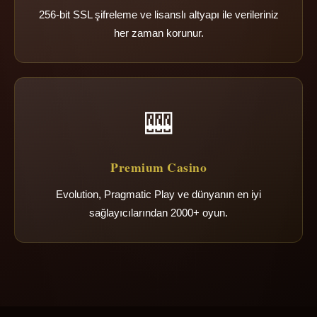
256-bit SSL şifreleme ve lisanslı altyapı ile verileriniz
her zaman korunur.
🎰
Premium Casino
Evolution, Pragmatic Play ve dünyanın en iyi
sağlayıcılarından 2000+ oyun.