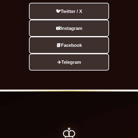
🐦
Twitter / X
📸
Instagram
📘
Facebook
✈️
Telegram
♔