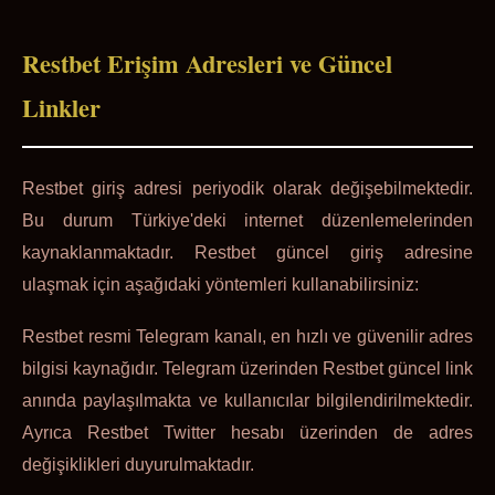
Restbet Erişim Adresleri ve Güncel
Linkler
Restbet giriş adresi periyodik olarak değişebilmektedir.
Bu durum Türkiye'deki internet düzenlemelerinden
kaynaklanmaktadır. Restbet güncel giriş adresine
ulaşmak için aşağıdaki yöntemleri kullanabilirsiniz:
Restbet resmi Telegram kanalı, en hızlı ve güvenilir adres
bilgisi kaynağıdır. Telegram üzerinden Restbet güncel link
anında paylaşılmakta ve kullanıcılar bilgilendirilmektedir.
Ayrıca Restbet Twitter hesabı üzerinden de adres
değişiklikleri duyurulmaktadır.