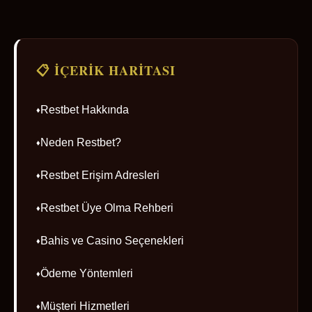
📋 İÇERIK HARITASI
Restbet Hakkında
Neden Restbet?
Restbet Erişim Adresleri
Restbet Üye Olma Rehberi
Bahis ve Casino Seçenekleri
Ödeme Yöntemleri
Müşteri Hizmetleri