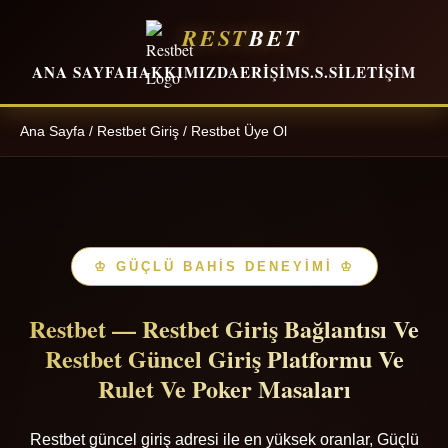
REST
BET
ANA SAYFA
HAKKIMIZDA
ERIŞIM
S.S.S
İLETIŞIM
Ana Sayfa
/
Restbet Giriş
/
Restbet Üye Ol
♔ GÜÇLÜ BAHIS DENEYIMI ♔
Restbet — Restbet Giriş Bağlantısı Ve
Restbet Güncel Giriş Platformu Ve
Rulet Ve Poker Masaları
Restbet güncel giriş adresi ile en yüksek oranlar, Güçlü