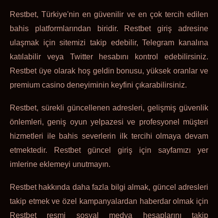
Restbet, Türkiye'nin en güvenilir ve en çok tercih edilen
bahis platformlarından biridir. Restbet giriş adresine
ulaşmak için sitemizi takip edebilir, Telegram kanalına
katılabilir veya Twitter hesabını kontrol edebilirsiniz.
Restbet üye olarak hoş geldin bonusu, yüksek oranlar ve
premium casino deneyiminin keyfini çıkarabilirsiniz.
Restbet, sürekli güncellenen adresleri, gelişmiş güvenlik
önlemleri, geniş oyun yelpazesi ve profesyonel müşteri
hizmetleri ile bahis severlerin ilk tercihi olmaya devam
etmektedir. Restbet güncel giriş için sayfamızı yer
imlerine eklemeyi unutmayın.
Restbet hakkında daha fazla bilgi almak, güncel adresleri
takip etmek ve özel kampanyalardan haberdar olmak için
Restbet resmi sosyal medya hesaplarını takip