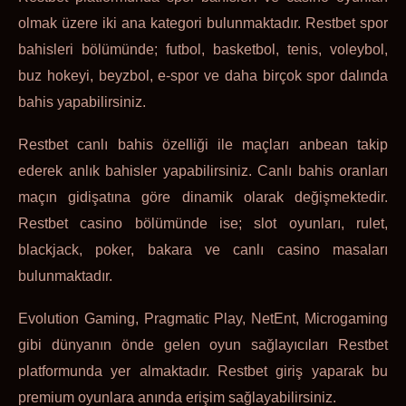
olmak üzere iki ana kategori bulunmaktadır. Restbet spor
bahisleri bölümünde; futbol, basketbol, tenis, voleybol,
buz hokeyi, beyzbol, e-spor ve daha birçok spor dalında
bahis yapabilirsiniz.
Restbet canlı bahis özelliği ile maçları anbean takip
ederek anlık bahisler yapabilirsiniz. Canlı bahis oranları
maçın gidişatına göre dinamik olarak değişmektedir.
Restbet casino bölümünde ise; slot oyunları, rulet,
blackjack, poker, bakara ve canlı casino masaları
bulunmaktadır.
Evolution Gaming, Pragmatic Play, NetEnt, Microgaming
gibi dünyanın önde gelen oyun sağlayıcıları Restbet
platformunda yer almaktadır. Restbet giriş yaparak bu
premium oyunlara anında erişim sağlayabilirsiniz.