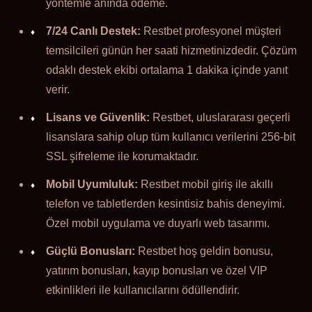
yöntemle anında ödeme.
7/24 Canlı Destek:
Restbet profesyonel müşteri
temsilcileri günün her saati hizmetinizdedir. Çözüm
odaklı destek ekibi ortalama 1 dakika içinde yanıt
verir.
Lisans ve Güvenlik:
Restbet, uluslararası geçerli
lisanslara sahip olup tüm kullanıcı verilerini 256-bit
SSL şifreleme ile korumaktadır.
Mobil Uyumluluk:
Restbet mobil giriş ile akıllı
telefon ve tabletlerden kesintisiz bahis deneyimi.
Özel mobil uygulama ve duyarlı web tasarımı.
Güçlü Bonusları:
Restbet hoş geldin bonusu,
yatırım bonusları, kayıp bonusları ve özel VIP
etkinlikleri ile kullanıcılarını ödüllendirir.